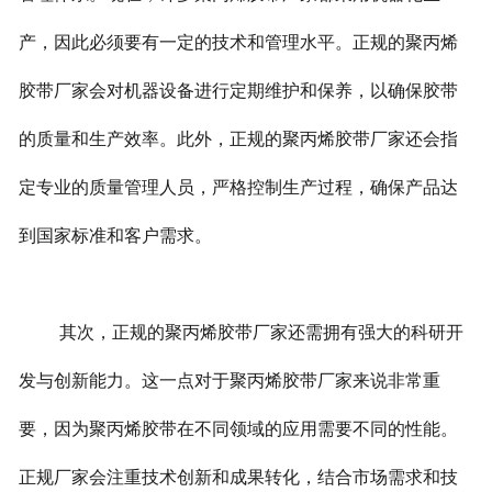
产，因此必须要有一定的技术和管理水平。正规的聚丙烯
胶带厂家会对机器设备进行定期维护和保养，以确保胶带
的质量和生产效率。此外，正规的聚丙烯胶带厂家还会指
定专业的质量管理人员，严格控制生产过程，确保产品达
到国家标准和客户需求。
其次，正规的聚丙烯胶带厂家还需拥有强大的科研开
发与创新能力。这一点对于聚丙烯胶带厂家来说非常重
要，因为聚丙烯胶带在不同领域的应用需要不同的性能。
正规厂家会注重技术创新和成果转化，结合市场需求和技