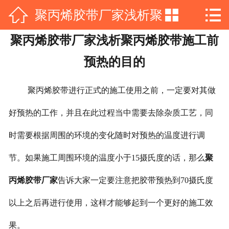



聚丙烯胶带厂家浅析聚
网站首页

聚丙烯胶带厂家浅析聚丙烯胶带施工前
公司简介
丙烯胶带施工前预热的
预热的目的
产品展示
目的
聚丙烯胶带进行正式的施工使用之前，一定要对其做
新闻动态
好预热的工作，并且在此过程当中需要去除杂质工艺，同
工程案例
时需要根据周围的环境的变化随时对预热的温度进行调
资质荣誉
节。如果施工周围环境的温度小于15摄氏度的话，那么
聚
在线留言
丙烯胶带厂家
告诉大家一定要注意把胶带预热到70摄氏度
联系我们
以上之后再进行使用，这样才能够起到一个更好的施工效
果。