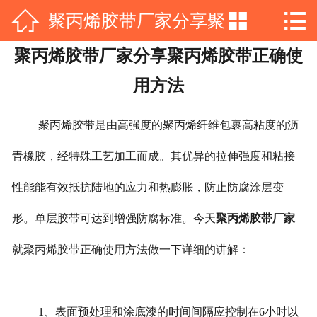



聚丙烯胶带厂家分享聚
网站首页

聚丙烯胶带厂家分享聚丙烯胶带正确使
公司简介
丙烯胶带正确使用方法
用方法
产品展示
聚丙烯胶带是由高强度的聚丙烯纤维包裹高粘度的沥
新闻动态
青橡胶，经特殊工艺加工而成。其优异的拉伸强度和粘接
工程案例
性能能有效抵抗陆地的应力和热膨胀，防止防腐涂层变
资质荣誉
形。单层胶带可达到增强防腐标准。今天
聚丙烯胶带厂家
在线留言
就聚丙烯胶带正确使用方法做一下详细的讲解：
联系我们
1、表面预处理和涂底漆的时间间隔应控制在6小时以