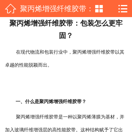



聚丙烯增强纤维胶带：
网站首页

聚丙烯增强纤维胶带：包装怎么更牢
公司简介
包装怎么更牢固？
固？
产品展示
在现代物流和包装行业中，聚丙烯增强纤维胶带以其
新闻动态
卓越的性能脱颖而出。
工程案例
资质荣誉
在线留言
一、什么是聚丙烯增强纤维胶带？
联系我们
聚丙烯增强纤维胶带是一种以聚丙烯薄膜为基材，并
加入玻璃纤维增强层的高性能胶带。这种结构赋予了它出